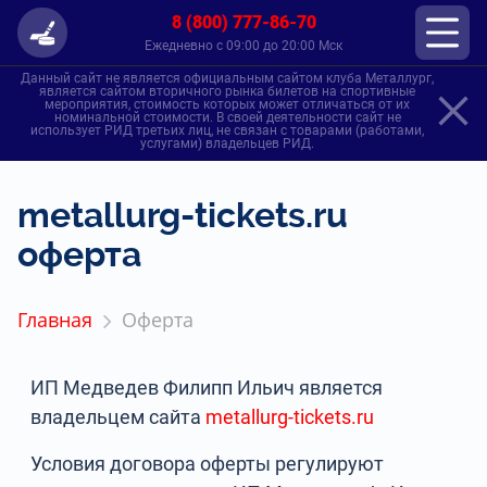
8 (800) 777-86-70
Ежедневно с 09:00 до 20:00 Мск
Данный сайт не является официальным сайтом клуба Металлург,
является сайтом вторичного рынка билетов на спортивные
мероприятия, стоимость которых может отличаться от их
номинальной стоимости. В своей деятельности сайт не
использует РИД третьих лиц, не связан с товарами (работами,
услугами) владельцев РИД.
metallurg-tickets.ru
оферта
Главная
Оферта
ИП Медведев Филипп Ильич является
владельцем сайта
metallurg-tickets.ru
Условия договора оферты регулируют