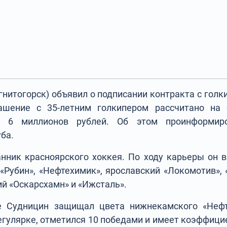
гнитогорск) объявил о подписании контракта с гол
шение с 35-летним голкипером рассчитано на 
т 6 миллионов рублей. Об этом проинформиро
ба.
нник красноярского хоккея. По ходу карьеры он в
 «Рубин», «Нефтехимик», ярославский «Локомотив», 
ий «Оскарсхамн» и «Ижсталь».
 Судницин защищал цвета нижнекамского «Нефт
егулярке, отметился 10 победами и имеет коэффици