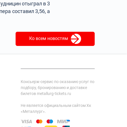
удницин отыграл в 3
ера составил 3,56, а
Ко всем новостям
Консьерж-сервис по оказанию услуг по
подбору, бронированию и доставке
билетов metallurg-tickets.ru
Не является официальным сайтом Хк
«Металлург».