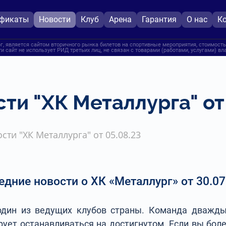
ификаты
Новости
Клуб
Арена
Гарантия
О нас
К
, является сайтом вторичного рынка билетов на спортивные мероприятия, стоимость
и сайт не использует РИД третьих лиц, не связан с товарами (работами, услугами) в
ти "ХК Металлурга" от 
сти "ХК Металлурга" от 05.08.23
едние новости о ХК «Металлург» от 30.07
один из ведущих клубов страны. Команда дважд
рует останавливаться на достигнутом. Если вы боле