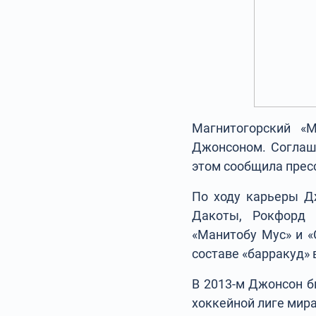
Магнитогорский «
Джонсоном. Соглаше
этом сообщила прес
По ходу карьеры Д
Дакоты, Рокфорд А
«Манитобу Мус» и «
составе «барракуд» в
В 2013-м Джонсон б
хоккейной лиге мира