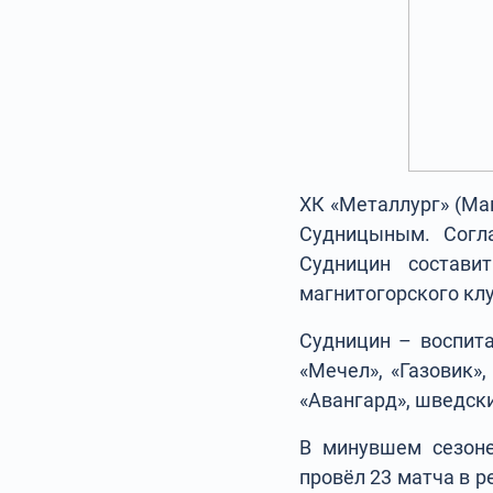
ХК «Металлург» (Ма
Судницыным. Согла
Судницин состави
магнитогорского клу
Судницин – воспита
«Мечел», «Газовик»,
«Авангард», шведск
В минувшем сезоне
провёл 23 матча в р