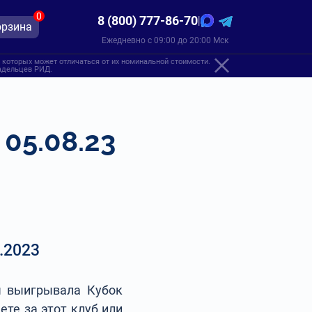
0
8 (800) 777-86-70
|
орзина
Ежедневно с 09:00 до 20:00 Мск
 которых может отличаться от их номинальной стоимости.
ладельцев РИД.
05.08.23
.2023
ы выигрывала Кубок
ете за этот клуб или