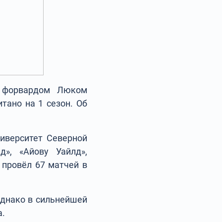
с форвардом Люком
тано на 1 сезон. Об
иверситет Северной
д», «Айову Уайлд»,
 провёл 67 матчей в
Однако в сильнейшей
а.