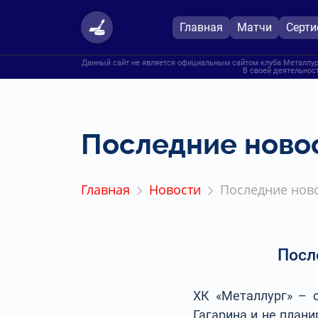
Главная
Матчи
Серт
Данный сайт не является официальным сайтом клуба Металлург
В своей деятельност
Последние новос
Главная
Новости
Последние ново
Посл
ХК «Металлург» – 
Гагарина и не плани