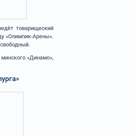
ведёт товарищеский
ьду «Олимпик-Арены».
 свободный.
 минского «Динамо»,
лурга»