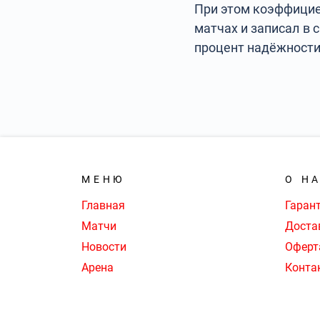
При этом коэффицие
матчах и записал в 
процент надёжности
МЕНЮ
О Н
Главная
Гаран
Матчи
Доста
Новости
Оферт
Арена
Конта