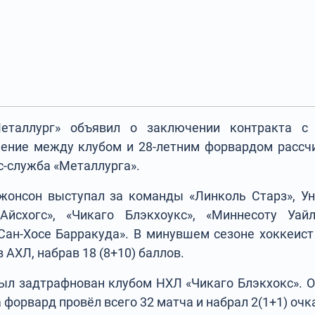
Металлург» объявил о заключении контракта 
ние между клубом и 28-летним форвардом рассчи
с-служба «Металлурга».
жонсон выступал за команды «Линколь Старз», Ун
йсхогс», «Чикаго Блэкхоукс», «Миннесоту Уайл
Сан-Хосе Барракуда». В минувшем сезоне хоккеист
 АХЛ, набрав 18 (8+10) баллов.
ыл задтрафнован клубом НХЛ «Чикаго Блэкхокс». 
 форвард провёл всего 32 матча и набрал 2(1+1) очк