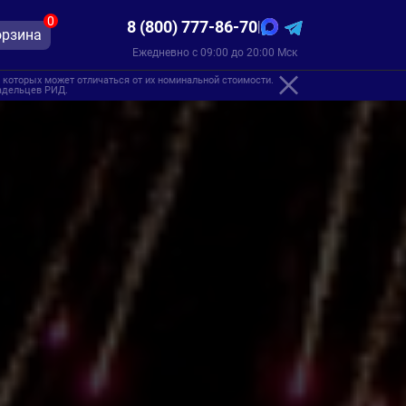
0
8 (800) 777-86-70
|
орзина
Ежедневно с 09:00 до 20:00 Мск
 которых может отличаться от их номинальной стоимости.
ладельцев РИД.