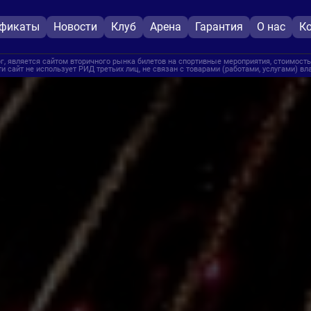
ификаты
Новости
Клуб
Арена
Гарантия
О нас
К
, является сайтом вторичного рынка билетов на спортивные мероприятия, стоимость
и сайт не использует РИД третьих лиц, не связан с товарами (работами, услугами) в