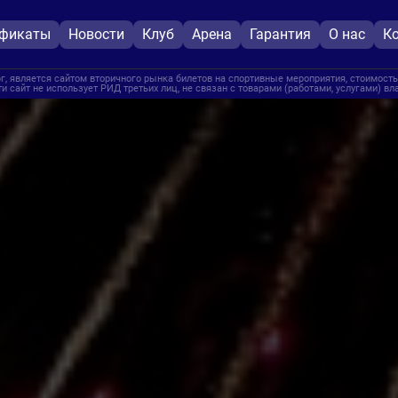
ификаты
Новости
Клуб
Арена
Гарантия
О нас
К
, является сайтом вторичного рынка билетов на спортивные мероприятия, стоимость
и сайт не использует РИД третьих лиц, не связан с товарами (работами, услугами) в