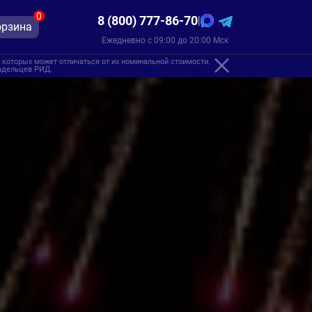
0
8 (800) 777-86-70
|
орзина
Ежедневно с 09:00 до 20:00 Мск
 которых может отличаться от их номинальной стоимости.
ладельцев РИД.