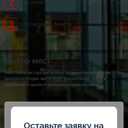
2
Как оплатить билеты?
3
Как получить билеты?
Выбор мест
Некоторые сектора доступны к продаже без выбора мест. При
выборе категории места будут расположены рядом и
подобраны в одном из выбранных вами секторов.
Оставьте заявку на